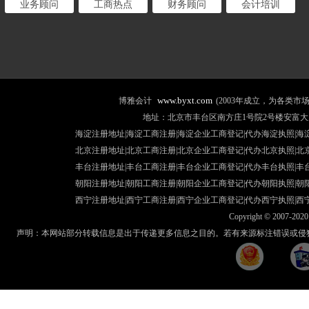
业务顾问
工商热点
财务顾问
会计培训
www.byxt.com
博雅会计
(2003年成立，为各类
地址：北京市丰台区南方庄1号院2号楼安富大厦507室 咨询热线
海淀注册地址|海淀工商注册|海淀企业工商登记|代办海淀执照|
海
北京注册地址
|北京工商注册|
北京企业工商登记
|
代办北京执照
|
北
丰台注册地址
|丰台工商注册|
丰台企业工商登记
|
代办丰台执照
|
丰
朝阳注册地址
|朝阳工商注册|
朝阳企业工商登记
|
代办朝阳执照
|
朝
西宁注册地址
|西宁工商注册|
西宁企业工商登记
|
代办西宁执照
|
西
Copyright © 2007-2020 
声明：本网站部分转载信息是出于传递更多信息之目的。若有来源标注错误或侵