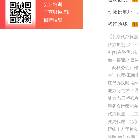
朝阳部地址：
咨询热线：
01
【北京代办执照
代办执照
-
会计
办
|
知春路代办
会计都能办
|
巴
工商税务会计都
会计代理
-
工商
庄代办执照
-
会
能办
|
紫竹桥四
能办
|
航天桥代
税务会计都能办
代办执照︱北京
变更代理︱北京
记账︱方于路公
执照
-
会计代理
-