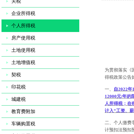
关税
企业所得税
个人所得税
房产使用税
土地使用税
土地增值税
为贯彻落实《
契税
得税政策公告
印花税
一、
自
2022
年
12000
元
/
年的
城建税
人所得税；在
计入“工资、薪
教育费附加
二、个人缴费
车辆购置税
计预扣法预扣