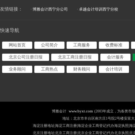
友情链接：
· 博雅会计西宁分公司
· 卓越会计培训西宁分校
快速导航
网站首页
公司简介
工商服务
收费标准
北京公司注册日报
北京工商注册日报
会计服务
业务顾问
工商热点
财务顾问
会计培训
www.byxt.com
博雅会计
(2003年成立，为各类
地址：北京市丰台区南方庄1号院2号楼安富大厦507室 咨询热线
海淀注册地址|海淀工商注册|海淀企业工商登记|代办海淀执照|
海
北京注册地址
|北京工商注册|
北京企业工商登记
|
代办北京执照
|
北