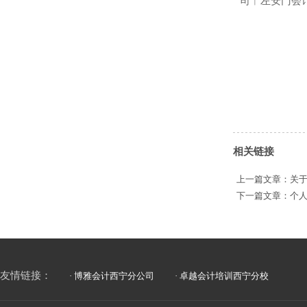
司︱左安门会
相关链接
上一篇文章：
关
下一篇文章：
个
友情链接：
· 博雅会计西宁分公司
· 卓越会计培训西宁分校