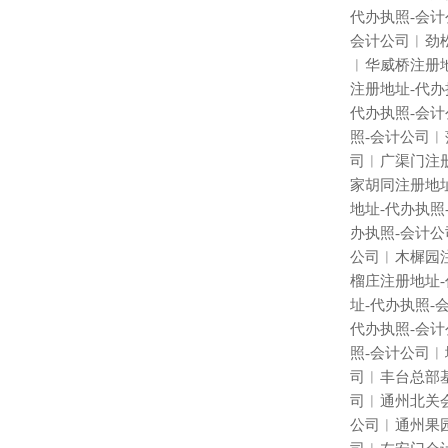
代办执照
-
会计
会计公司︱劲
︱华威桥注册
注册地址
-
代办
代办执照
-
会计
照
-
会计公司︱
司︱广渠门注
家胡同注册地
地址
-
代办执照
办执照
-
会计公
公司︱木樨园
榴庄注册地址
-
址
-
代办执照
-
代办执照
-
会计
照
-
会计公司︱
司︱丰台总部
司︱通州北关
公司︱通州果