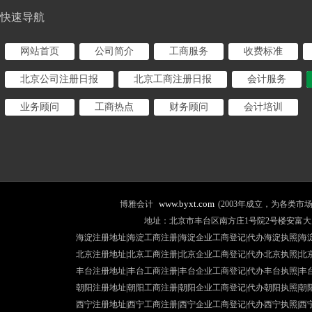
快速导航
网站首页
公司简介
工商服务
收费标准
北京公司注册日报
北京工商注册日报
会计服务
业务顾问
工商热点
财务顾问
会计培训
www.byxt.com
博雅会计
(2003年成立，为各类
地址：北京市丰台区南方庄1号院2号楼安富大厦507室 咨询热线
海淀注册地址|海淀工商注册|海淀企业工商登记|代办海淀执照|
海
北京注册地址
|北京工商注册|
北京企业工商登记
|
代办北京执照
|
北
丰台注册地址
|丰台工商注册|
丰台企业工商登记
|
代办丰台执照
|
丰
朝阳注册地址
|朝阳工商注册|
朝阳企业工商登记
|
代办朝阳执照
|
朝
西宁注册地址
|西宁工商注册|
西宁企业工商登记
|
代办西宁执照
|
西