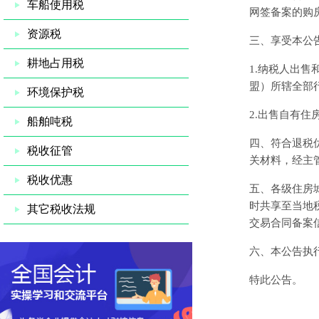
车船使用税
网签备案的购
资源税
三、享受本公
耕地占用税
1.纳税人出
盟）所辖全部
环境保护税
2.出售自有
船舶吨税
四、符合退税
税收征管
关材料，经主
税收优惠
五、各级住房
时共享至当地
其它税收法规
交易合同备案
六、本公告执
特此公告。