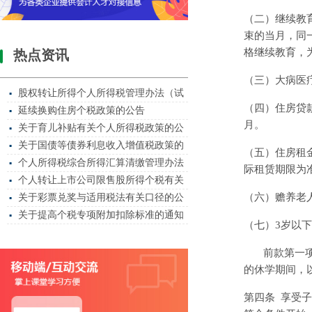
（二）继续教
束的当月，同
格继续教育，
热点资讯
（三）大病医
股权转让所得个人所得税管理办法（试
▪
（四）住房贷
延续换购住房个税政策的公告
▪
月。
关于育儿补贴有关个人所得税政策的公
▪
关于国债等债券利息收入增值税政策的
▪
（五）住房租
个人所得税综合所得汇算清缴管理办法
▪
际租赁期限为
个人转让上市公司限售股所得个税有关
▪
（六）赡养老
关于彩票兑奖与适用税法有关口径的公
▪
关于提高个税专项附加扣除标准的通知
▪
（七）
3
岁以下
前款第一
的休学期间，
第四条
享受子