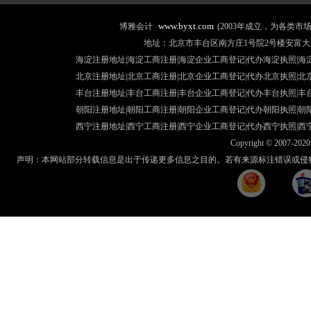
www.byxt.com
博雅会计
(2003年成立，为各类
地址：北京市丰台区南方庄1号院2号楼安富大厦507室 咨询热线
海淀注册地址|海淀工商注册|海淀企业工商登记|代办海淀执照|
海
北京注册地址
|北京工商注册|
北京企业工商登记
|
代办北京执照
|
北
丰台注册地址
|丰台工商注册|
丰台企业工商登记
|
代办丰台执照
|
丰
朝阳注册地址
|朝阳工商注册|
朝阳企业工商登记
|
代办朝阳执照
|
朝
西宁注册地址
|西宁工商注册|
西宁企业工商登记
|
代办西宁执照
|
西
Copyright © 2007-2020 
声明：本网站部分转载信息是出于传递更多信息之目的。若有来源标注错误或侵