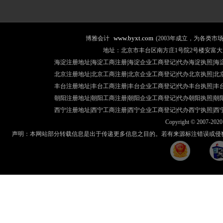
www.byxt.com
博雅会计
(2003年成立，为各类
地址：北京市丰台区南方庄1号院2号楼安富大厦507室 咨询热线
海淀注册地址|海淀工商注册|海淀企业工商登记|代办海淀执照|
海
北京注册地址
|北京工商注册|
北京企业工商登记
|
代办北京执照
|
北
丰台注册地址
|丰台工商注册|
丰台企业工商登记
|
代办丰台执照
|
丰
朝阳注册地址
|朝阳工商注册|
朝阳企业工商登记
|
代办朝阳执照
|
朝
西宁注册地址
|西宁工商注册|
西宁企业工商登记
|
代办西宁执照
|
西
Copyright © 2007-2020 
声明：本网站部分转载信息是出于传递更多信息之目的。若有来源标注错误或侵