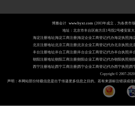
www.byxt.com
博雅会计
(2003年成立，为各类
地址：北京市丰台区南方庄1号院2号楼安富大厦507室 咨询热线
海淀注册地址|海淀工商注册|海淀企业工商登记|代办海淀执照|
海
北京注册地址
|北京工商注册|
北京企业工商登记
|
代办北京执照
|
北
丰台注册地址
|丰台工商注册|
丰台企业工商登记
|
代办丰台执照
|
丰
朝阳注册地址
|朝阳工商注册|
朝阳企业工商登记
|
代办朝阳执照
|
朝
西宁注册地址
|西宁工商注册|
西宁企业工商登记
|
代办西宁执照
|
西
Copyright © 2007-2020 
声明：本网站部分转载信息是出于传递更多信息之目的。若有来源标注错误或侵