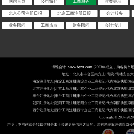
网站首页
公司简介
工商服务
收费标准
北京公司注册日报
北京工商注册日报
会计服务
业务顾问
工商热点
财务顾问
会计培训
www.byxt.com
博雅会计
(2003年成立，为各类
地址：北京市丰台区南方庄1号院2号楼安富大厦507室 咨询热线
海淀注册地址|海淀工商注册|海淀企业工商登记|代办海淀执照|
海
北京注册地址
|北京工商注册|
北京企业工商登记
|
代办北京执照
|
北
丰台注册地址
|丰台工商注册|
丰台企业工商登记
|
代办丰台执照
|
丰
朝阳注册地址
|朝阳工商注册|
朝阳企业工商登记
|
代办朝阳执照
|
朝
西宁注册地址
|西宁工商注册|
西宁企业工商登记
|
代办西宁执照
|
西
Copyright © 2007-2020 
声明：本网站部分转载信息是出于传递更多信息之目的。若有来源标注错误或侵