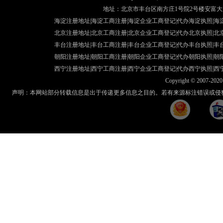
地址：北京市丰台区南方庄1号院2号楼安富大厦507室 咨询热线
海淀注册地址|海淀工商注册|海淀企业工商登记|代办海淀执照|
海
北京注册地址
|北京工商注册|
北京企业工商登记
|
代办北京执照
|
北
丰台注册地址
|丰台工商注册|
丰台企业工商登记
|
代办丰台执照
|
丰
朝阳注册地址
|朝阳工商注册|
朝阳企业工商登记
|
代办朝阳执照
|
朝
西宁注册地址
|西宁工商注册|
西宁企业工商登记
|
代办西宁执照
|
西
Copyright © 2007-2020 
声明：本网站部分转载信息是出于传递更多信息之目的。若有来源标注错误或侵